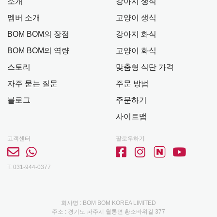
소개
강아지 생식
멤버 소개
고양이 생식
BOM BOM의 장점
강아지 화식
BOM BOM의 역량
고양이 화식
스토리
맞춤형 식단 가격
자주 묻는 질문
주문 방법
블로그
주문하기
사이트맵
고객센터
팔로우하기
T: 031-944-0377
회사명 : BOM BOM KOREA LIMITED
주소 : 경기도 파주시 월롱면 황소바위길 377